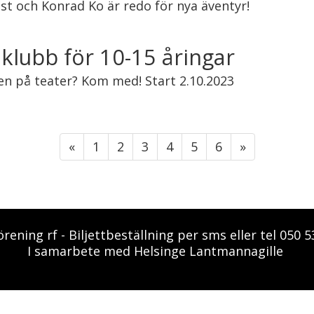
t och Konrad Ko är redo för nya äventyr!
lubb för 10-15 åringar
ken på teater? Kom med! Start 2.10.2023
«
1
2
3
4
5
6
»
rening rf - Biljettbeställning per sms eller tel 050
I samarbete med Helsinge Lantmannagille