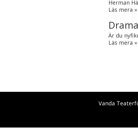
Herman Häs
Läs mera »
Dramak
Är du nyfi
Läs mera »
Vanda Teaterfö