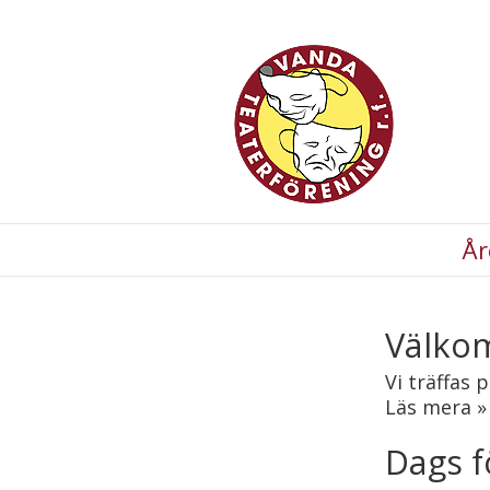
År
Välkom
Vi träffas 
Läs mera »
Dags f