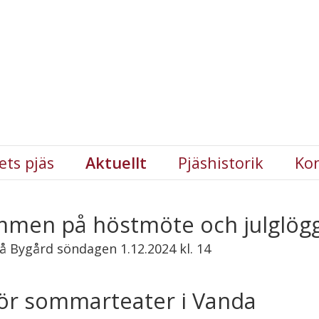
ets pjäs
Aktuellt
Pjäshistorik
Ko
men på höstmöte och julglögg
på Bygård söndagen 1.12.2024 kl. 14
ör sommarteater i Vanda